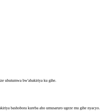
ubize ubutumwa bw'abakiriya ku gihe.
akiriya bashobora kureba aho umusaruro ugeze mu gihe nyacyo.