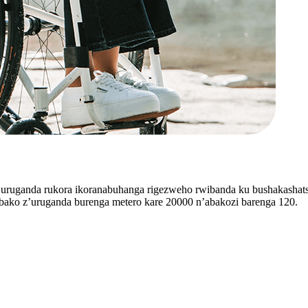
uruganda rukora ikoranabuhanga rigezweho rwibanda ku bushakashats
bako z’uruganda burenga metero kare 20000 n’abakozi barenga 120.