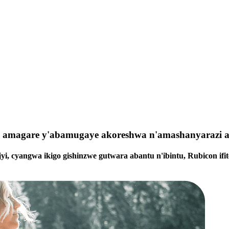
a amagare y'abamugaye akoreshwa n'amashanyarazi a
 cyangwa ikigo gishinzwe gutwara abantu n'ibintu, Rubicon ifit