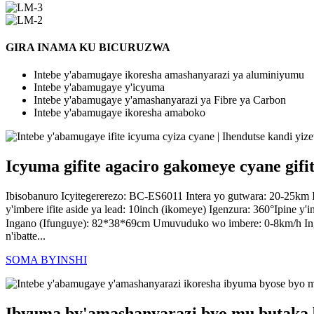
GIRA INAMA KU BICURUZWA
Intebe y'abamugaye ikoresha amashanyarazi ya aluminiyumu
Intebe y'abamugaye y'icyuma
Intebe y'abamugaye y'amashanyarazi ya Fibre ya Carbon
Intebe y'abamugaye ikoresha amaboko
Icyuma gifite agaciro gakomeye cyane gifi
Ibisobanuro Icyitegererezo: BC-ES6011 Intera yo gutwara: 20-25km
y'imbere ifite aside ya lead: 10inch (ikomeye) Igenzura: 360°Ipine 
Ingano (Ifunguye): 82*38*69cm Umuvuduko wo imbere: 0-8km/h 
n'ibatte...
SOMA BYINSHI
Ibyuma by'amashanyarazi byo mu butaka