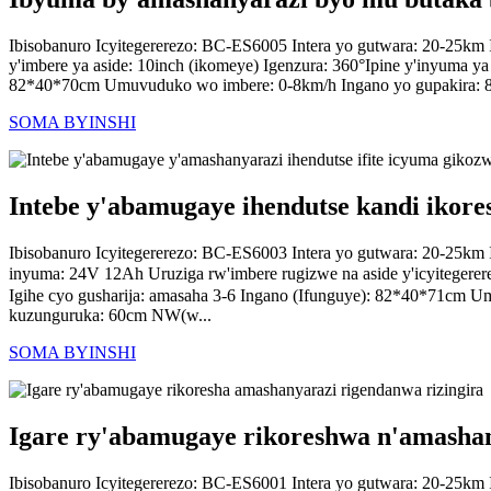
Ibisobanuro Icyitegererezo: BC-ES6005 Intera yo gutwara: 20-25k
y'imbere ya aside: 10inch (ikomeye) Igenzura: 360°Ipine y'inyuma ya
82*40*70cm Umuvuduko wo imbere: 0-8km/h Ingano yo gupakira: 
SOMA BYINSHI
Intebe y'abamugaye ihendutse kandi ikor
Ibisobanuro Icyitegererezo: BC-ES6003 Intera yo gutwara: 20-25k
inyuma: 24V 12Ah Uruziga rw'imbere rugizwe na aside y'icyiteger
Igihe cyo gusharija: amasaha 3-6 Ingano (Ifunguye): 82*40*71
kuzunguruka: 60cm NW(w...
SOMA BYINSHI
Igare ry'abamugaye rikoreshwa n'amashan
Ibisobanuro Icyitegererezo: BC-ES6001 Intera yo gutwara: 20-25k