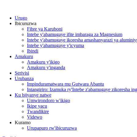
Urugo
Ibicuruzwa
Fibre ya Karuboni
Intebe y'abamugaye ifite imbaraga za Magnesium
Intebe y'abamugaye ikoresha amashanyarazi ya alumini
Intebe y'abamugaye y'icyuma
Ibindi
Amakuru
Amakuru y'ikigo
Amakuru y'inganda
Serivisi
Urubanza
Impinduramatwara mu Gutwara Abantu
Intangiriro: Izamuka ry'Intebe z'abamugaye zikoresha i
Ku bijyanye natwe
Umwirondoro w'ikigo
Ikipe yacu
Twandikire
Videwo
Kuramo
Urupapuro rw'ibicuruzwa