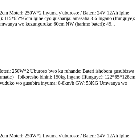
2cm Moteri: 250W*2 Inyuma y'uburoso: / Bateri: 24V 12Ah Ipine
ye): 115*65*95cm Igihe cyo gusharija: amasaha 3-6 Ingano (Ifunguye):
anya wo kuzunguruka: 60cm NW (harimo bateri): 45...
oteri: 250W*2 Uburoso bwo ku ruhande: Bateri ishobora gusubizwa
umatic） Ibikoresho binini: 150kg Ingano (Ifunguye): 122*65*128cm
 Umuvuduko wo gusubira inyuma: 0-8km/h GW: 53KG Umwanya wo
2cm Moteri: 250W*2 Inyuma y'uburoso: / Bateri: 24V 12Ah Ipine