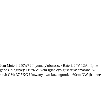
2cm Moteri: 250W*2 Inyuma y'uburoso: / Bateri: 24V 12Ah Ipine
Ingano (Ifunguye): 115*65*92cm Igihe cyo gusharija: amasaha 3-6
 0-8km/h GW: 37.5KG Umwanya wo kuzunguruka: 60cm NW (hamwe