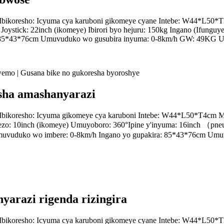
m Ibikoresho: Icyuma cya karuboni gikomeye cyane Intebe: W44*L50*T
 Joystick: 22inch (ikomeye) Ibirori byo hejuru: 150kg Ingano (Ifungu
85*43*76cm Umuvuduko wo gusubira inyuma: 0-8km/h GW: 49KG Umw
esha amashanyarazi
m Ibikoresho: Icyuma gikomeye cya karuboni Intebe: W44*L50*T4cm M
erezo: 10inch (ikomeye) Umuyoboro: 360°Ipine y'inyuma: 16inch （pne
cm Umuvuduko wo imbere: 0-8km/h Ingano yo gupakira: 85*43*76cm
yarazi rigenda rizingira
m Ibikoresho: Icyuma cya karuboni gikomeye cyane Intebe: W44*L50*T