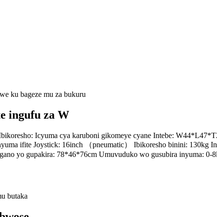
te ingufu za W
 Ibikoresho: Icyuma cya karuboni gikomeye cyane Intebe: W44*L47*T
y'inyuma ifite Joystick: 16inch （pneumatic） Ibikoresho binini: 130kg 
Ingano yo gupakira: 78*46*76cm Umuvuduko wo gusubira inyuma:
 bwose